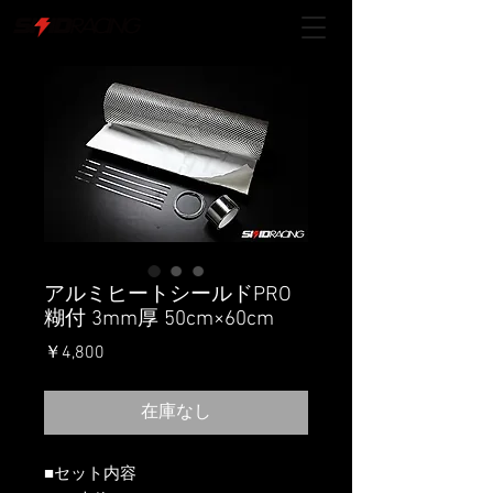
アルミヒートシールドPRO
糊付 3mm厚 50cm×60cm
価
￥4,800
格
在庫なし
■セット内容