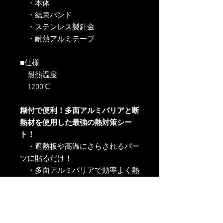
・本体
・結束バンド
・ステンレス製針金
・耐熱アルミテープ
■仕様
耐熱温度
1200℃
糊付で便利！多面アルミバリアと断
熱材を使用した最強の熱対策シー
ト！
・遮熱板や高温にさらされるパー
ツに貼るだけ！
・多面アルミバリアで効率よく熱
を反射！
・インマニや電装品等に貼り付け
るだけで強力に熱から守る！
・耐熱温度は1200度！レースマ