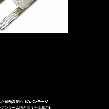
ご注文は下記のスト
https://custombox.jp/
何卒宜しくお願い致
た耐熱温度No,1のバンテージ！
ンジンルーム内の温度を低減させ