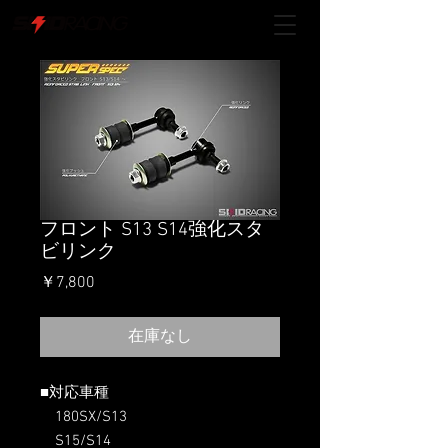
フロント S13 S14強化スタ
ビリンク
価
￥7,800
格
在庫なし
■対応車種
180SX/S13
S15/S14