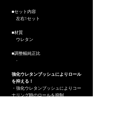
■セット内容
左右1セット
■材質
ウレタン
■調整幅純正比
-
強化ウレタンブッシュによりロール
を抑える！
・強化ウレタンブッシュによりコー
ナリング時のロールを抑制
・耐久性に優れたウレタンブッシ
ュ
・より高いコーナリング性能、コン
トロール性を発揮