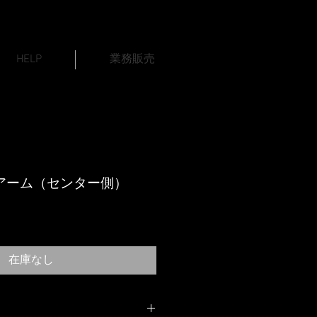
HELP
業務販売
 アーム（センター側）
在庫なし