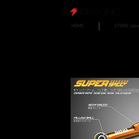
HOME
STORE jap