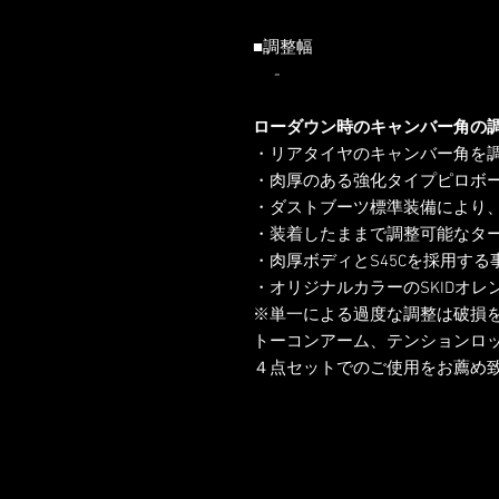
■調整幅
-
ローダウン時のキャンバー角の
・リアタイヤのキャンバー角を
・肉厚のある強化タイプピロボ
・ダストブーツ標準装備により
・装着したままで調整可能なタ
・肉厚ボディとS45Cを採用す
・オリジナルカラーのSKIDオ
※単一による過度な調整は破損
トーコンアーム、テンションロ
４点セットでのご使用をお薦め