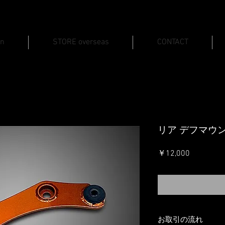
an
STORE overseas
CONTACT
リア デフマウ
価
￥12,000
格
お取引の流れ