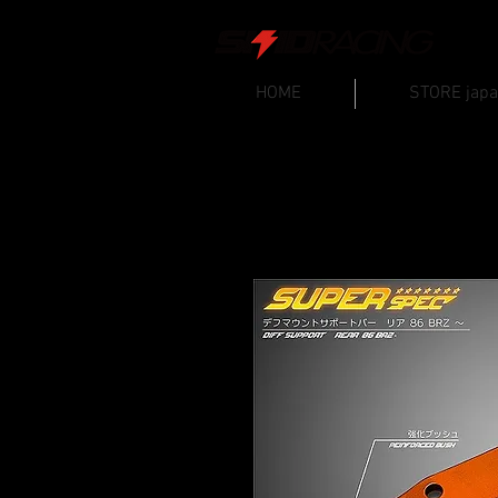
HOME
STORE jap