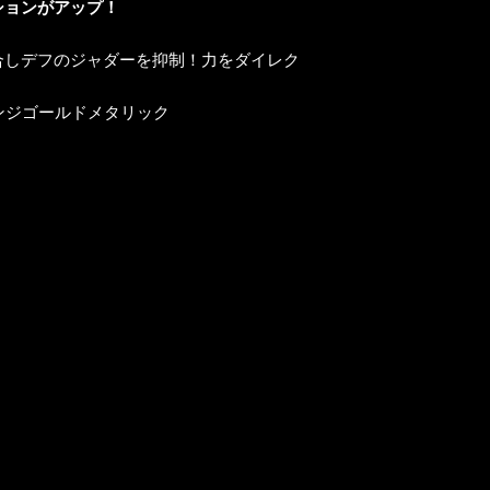
ションがアップ！
！
合しデフのジャダーを抑制！力をダイレク
レンジゴールドメタリック