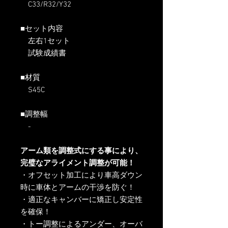
C33/R32/Y32
■セット内容
左右1セット
試験成績書
■材質
S45C
■調整幅
-
アーム類を調整式にする事により、
完璧なアライメント調整が可能！
・オフセット加工により車高ダウン
時に車体とアームの干渉を防ぐ！
・適正なキャンバーに矯正し安定性
を確保！
・トー調整によるアンダー、オーバ