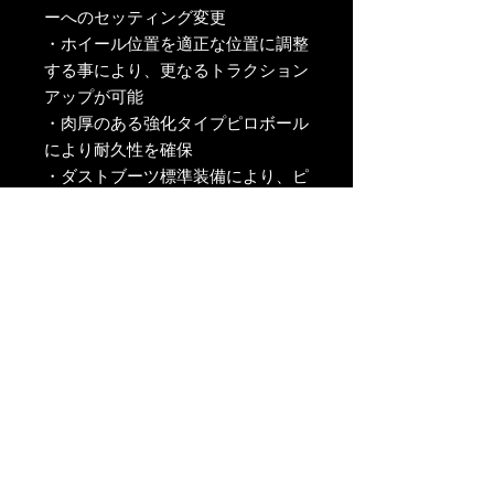
ーへのセッティング変更
・ホイール位置を適正な位置に調整
する事により、更なるトラクション
アップが可能
・肉厚のある強化タイプピロボール
により耐久性を確保
・ダストブーツ標準装備により、ピ
ロ内部への砂等の侵入を防止
・装着したままで調整可能なターン
バックル式
・肉厚ボディとS45Cを採用する事
により強度と耐久性を確保
・オリジナルカラーのSKIDオレン
ジゴールドメタリック
・構造変更に必要な強度試験成績書
が付属
３点セットは単体購入よりお安くな
っております！！